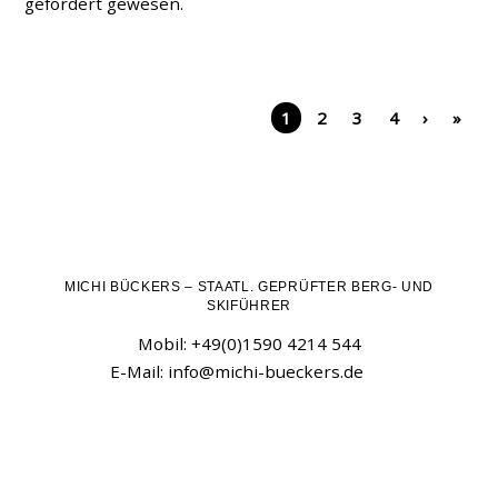
gefordert gewesen.
1
2
3
4
›
»
MICHI BÜCKERS – STAATL. GEPRÜFTER BERG- UND
SKIFÜHRER
Mobil: +49(0)1590 4214 544
E-Mail:
info@michi-bueckers.de